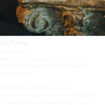
па Луны
еская группа
имволов, подбора персональных ключей,
я в жизнь, встраивается во внутренний
к и реальности.
ой комнаты - отражаясь в разных
мую для сновидца сторону и в этом ракурсе
еле говорит Бессознательное, какую тему