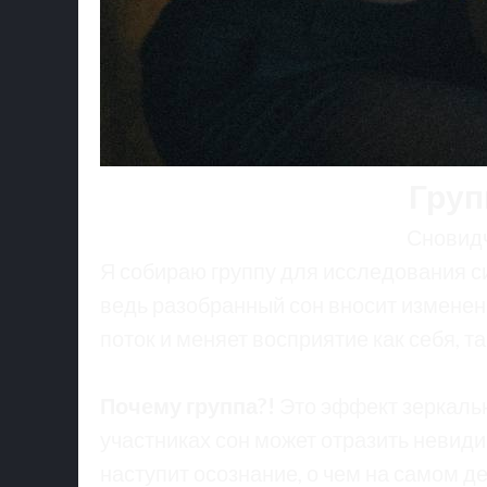
Груп
Сновидч
Я собираю группу для исследования с
ведь разобранный сон вносит изменени
поток и меняет восприятие как себя, та
Почему группа?!
Это эффект зеркальн
участниках сон может отразить невиди
наступит осознание, о чем на самом д