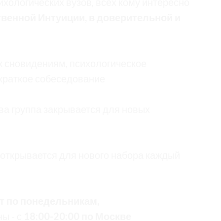
хологических вузов, всех кому интересно
твенной Интуиции, в доверительной и
 к сновидениям, психологическое
 краткое собеседование
а группа закрывается для новых
 открывается для нового набора каждый
т по понедельникам,
ы - с
18:00-20:00 по Москве