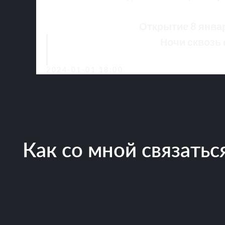
Как со мной связаться?
Открытие 8 январ
Ночи сквозь
2024-01-01 18:00
Моя практика
Кто я
Видео
Тексты
© Марина Львова, 2026
Политика обработ