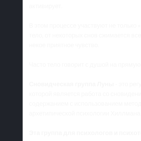
активирует.
В этом процессе участвуют не только «
тело, от некоторых снов сжимается все
некое приятное чувство.
Часто тело говорит с душой на прямую
Сновидческая группа Луны
- это ре
которой является работа со сновиден
содержанием с использованием методо
архетипической психологии Хиллмана
Эта группа для психологов и психо