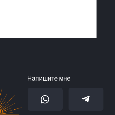
Напишите мне
Веду канал
«Символическая жизнь»
*Инстаграм признан
организацией,
деятельность которой
запрещена на территории
Российской Федерации
Разработка
сайта