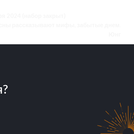
я 2024 (набор закрыт)
 сны рассказывают мифы, забытые днем
.
Юнг
ки персон
альных данных