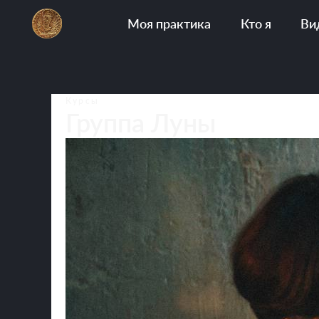
Моя практика
Кто я
Видео
Курсы
Группа Луны