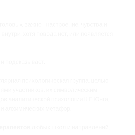
головы», важно - настроение, чувства и
 внутри, хотя повода нет, или появляется
 и подсказывает.
гулярная психологическая группа, целью
иями участников, их символическим
в аналитической психологии К.Г.Юнга,
 и алхимических метафор.
терапевтов
любых школ и направлений,