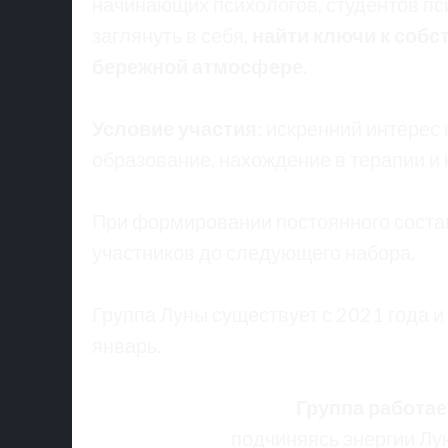
начинающих психологов, студентов пси
заглянуть в себя,
найти ключи к собс
бережной атмосфере.
Условие участия
: искренний интерес
образование, нахождение в терапии и
При формировании постоянного состав
участников до следующего набора.
Группа Луны существует с 2021 года и
январь.
Группа работае
подчиняясь энергии Лун