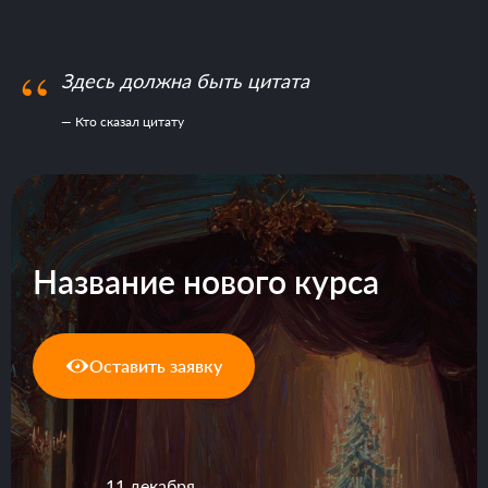
“
Здесь должна быть цитата
Веду канал «Символическая
— Кто сказал цитату
жизнь»
*Инстаграм признан
организацией, деятельность
которой запрещена на
территории Российской
Федерации
Название нового курса
Моя практика
Оставить заявку
Кто я
Видео
11 декабря